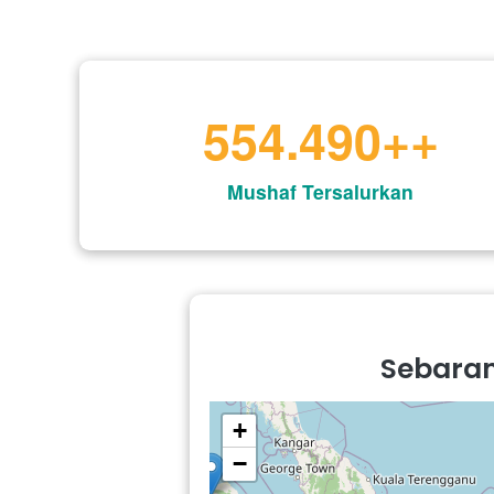
689.603
++
Mushaf Tersalurkan
Sebaran 
+
−