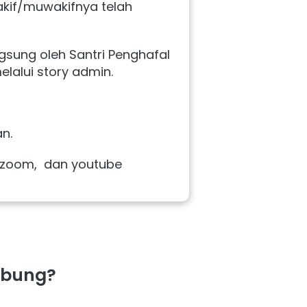
if/muwakifnya telah 
sung oleh Santri Penghafal 
elalui story admin.
n.
 zoom,  dan youtube 
abung?