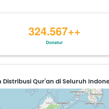
403.654
++
Donatur
Distribusi Qur'an di Seluruh Indon