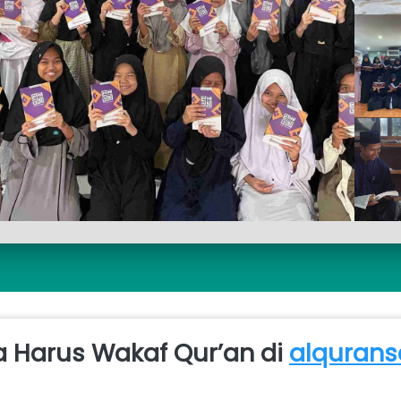
Harus Wakaf Qur’an di 
alquransa