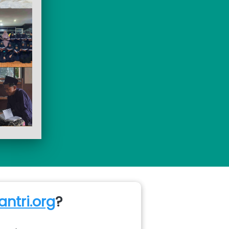
ntri.org
?