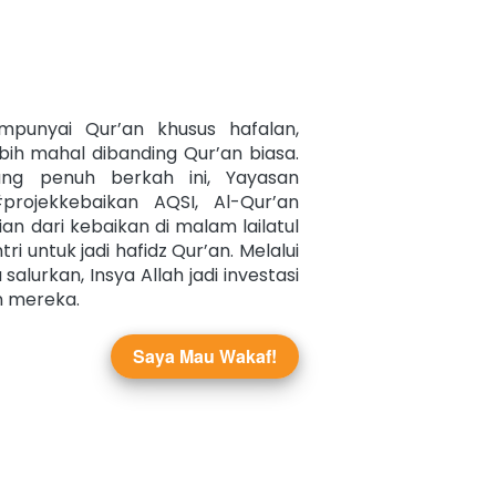
mpunyai Qur’an khusus hafalan, 
ih mahal dibanding Qur’an biasa. 
g penuh berkah ini, Yayasan 
#projekkebaikan AQSI, Al-Qur’an 
ian dari kebaikan di malam lailatul 
i untuk jadi hafidz Qur’an. Melalui 
alurkan, Insya Allah jadi investasi 
n mereka.
Saya Mau Wakaf!
`