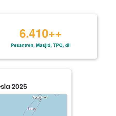
7.972
++
Pesantren, Masjid, TPQ, dll
esia 2025