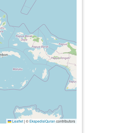
Leaflet
|
©
EkspedisiQuran
contributors