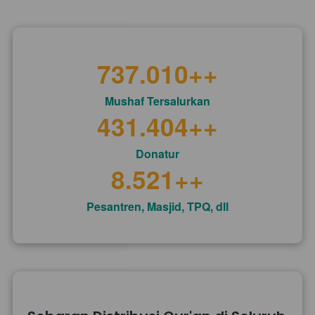
737.010
++
Mushaf Tersalurkan
431.404
++
Donatur
8.521
++
Pesantren, Masjid, TPQ, dll