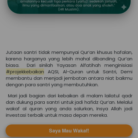
Jutaan santri tidak mempunyai Qur’an khusus hafalan, 
karena harganya yang lebih mahal dibanding Qur’an 
biasa. 
Dari sinilah Yayasan Alfatihah menginisiasi 
#projekkebaikan
 AQSI, Al-Quran untuk Santri, Demi 
membantu dan menjadi jembatan antara niat baikmu 
dengan para santri yang membutuhkan.
 Mari jadi bagian dari kebaikan di malam lailatul qadr 
dan dukung para santri untuk jadi hafidz Qur’an. Melalui 
wakaf al quran yang anda salurkan, Insya Allah jadi 
investasi terbaik untuk masa depan mereka.
Saya Mau Wakaf!
`