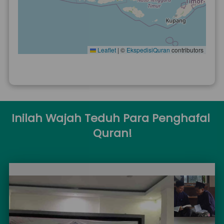
Leaflet
|
©
EkspedisiQuran
contributors
Inilah Wajah Teduh Para Penghafal 
Quran!