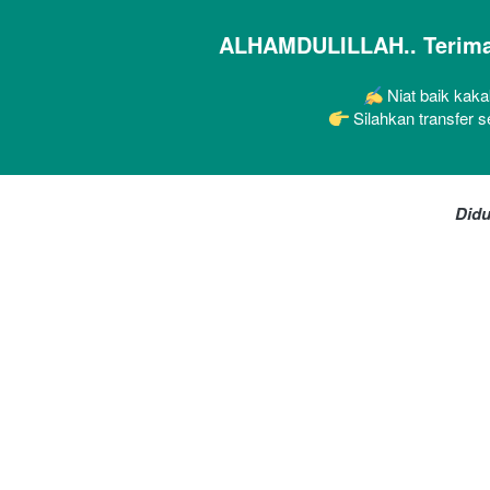
ALHAMDULILLAH.. Terimak
 Niat baik kaka
 Silahkan transfer 
Didu