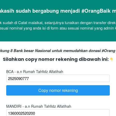
asih sudah bergabung menjadi #OrangBaik m
k sudah di Catat malaikat, selanjutnya tunaikan dengan transfer direk
sesuai nominal yang anda isi di form atau sesuai nominal yang admin 
kung 8 Bank besar Nasional untuk memudahkan donasi #Orang 
Silahkan copy nomor rekening dibawah ini: 
BCA - a.n Rumah Tahfidz Alfatihah
Copy nomor rekening
`
MANDIRI - a.n Rumah Tahfidz Alfatihah