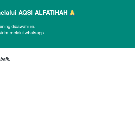
elalui AQSI ALFATIHAH 
ening dibawahi ini.
kirim melalui whatsapp.
baik.