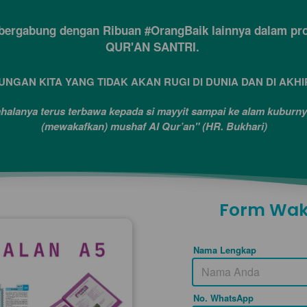
gi bergabung dengan Ribuan #OrangBaik lainnya dalam
QUR'AN SANTRI. 
UNGAN KITA YANG TIDAK AKAN RUGI DI DUNIA DAN DI AKHI
ahalanya terus terbawa kepada si mayyit sampai ke alam kuburn
(mewakafkan) mushaf Al Qur’an" (HR. Bukhari)
Form Wak
Nama Lengkap
No. WhatsApp