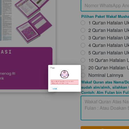
Pilihan Paket Wakaf Mush
1 Qur'an Hafalan U
2 Qur'an Hafalan U
3 Qur'an Hafalan U
Error
4 Qur'an Hafalan U
5 Qur'an Hafalan U
10 Qur'an Hafalan 
20 Qur'an Hafalan 
Nominal Lainnya
Wakaf Quran atas Nama/Do
sudah alm/almh, silahkan 
Mohon Maaf! Sepertinya ada masalah. 
Contoh: Alm Fulan bin Ful
Tolong refresh browser kamu
`
Kembali