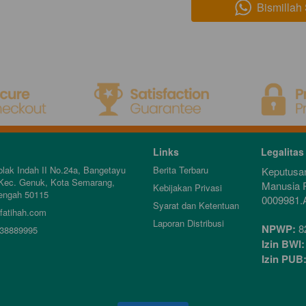
Bismillah
`
Links
Legalitas
blak Indah II No.24a, Bangetayu 
Berita Terbaru
Keputusa
Kec. Genuk, Kota Semarang, 
Manusia 
Kebijakan Privasi
engah 50115
0009981.
Syarat dan Ketentuan
fatihah.com
Laporan Distribusi
NPWP:
 8
38889995
Izin BWI:
Izin PUB