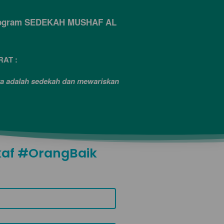
 program SEDEKAH MUSHAF AL 
RAT :
ya adalah sedekah dan mewariskan 
af #OrangBaik