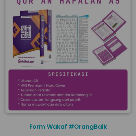
Form Wakaf #OrangBaik