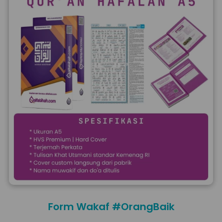
Form Wakaf #OrangBaik