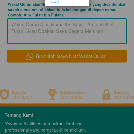
Tolong refresh browser kamu
Wakaf Quran atas Nama/Doa Anda (jika nama yang dicantumkan
sudah alm/almh, silahkan tulis keterangan di depan nama.
Contoh: Alm Fulan bin Fulan)
`
Kembali
Bismillah Saya Niat Wakaf Quran
`
Tentang Kami
Yayasan Alfatihah merupakan  lembaga 
professional yang bergerak di pendidikan, 