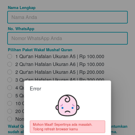
Nama Lengkap
No. WhatsApp
Pilihan Paket Wakaf Mushaf Quran
1 Qur'an Hafalan Ukuran A5 | Rp 100.000
2 Qu'ran Hafalan Ukuran A6 | Rp 100.000
2 Qur'an Hafalan Ukuran A5 | Rp 200.000
3 Qur'an Hafalan Ukuran A5 | Rp 300.000
Error
4 Qur'an Hafalan Ukuran A5 | Rp 400.000
5 Qur'an Hafalan Ukuran A5 | Rp 500.000
10 Qur'an Hafalan Ukuran A5 | Rp 1.000.000
20 Qur'an Hafalan Ukuran A5 | Rp 2.000.000
Nominal Lainnya
Wakaf Quran atas Nama/Doa Anda (jika nama yang dicantumkan
Mohon Maaf! Sepertinya ada masalah. 
sudah alm/almh, silahkan tulis keterangan di depan nama.
Tolong refresh browser kamu