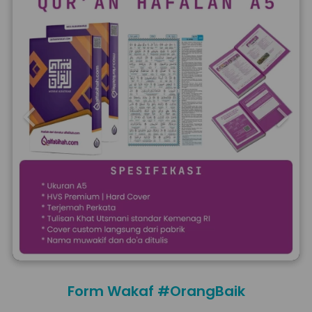
Form Wakaf #OrangBaik