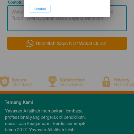
Contoh: Alm Fulan bin Fulan)
`
Kembali
Bismillah Saya Niat Wakaf Quran
`
Tentang Kami
Yayasan Alfatihah merupakan  lembaga 
professional yang bergerak di pendidikan, 
sosial, dan keagamaan. Berdiri semenjak 
tahun 2017. Yayasan Alfatihah telah 