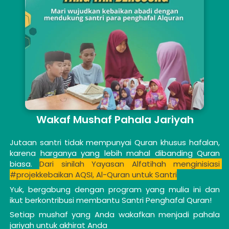
Wakaf Mushaf Pahala Jariyah
Jutaan santri tidak mempunyai Quran khusus hafalan, 
karena harganya yang lebih mahal dibanding Quran 
biasa. 
Dari sinilah Yayasan Alfatihah menginisiasi 
#projekkebaikan AQSI, Al-Quran untuk Santri
Yuk, bergabung dengan program yang mulia ini dan 
ikut berkontribusi membantu Santri Penghafal Quran!
Setiap mushaf yang Anda wakafkan menjadi pahala 
jariyah untuk akhirat Anda