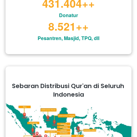
431.404
++
Donatur
8.521
++
Pesantren, Masjid, TPQ, dll
Sebaran Distribusi Qur'an di Seluruh 
Indonesia