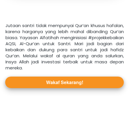
Jutaan santri tidak mempunyai Qur’an khusus hafalan, 
karena harganya yang lebih mahal dibanding Qur’an 
biasa. Yayasan Alfatihah menginisiasi #projekkebaikan 
AQSI, Al-Qur’an untuk Santri. Mari jadi bagian dari 
kebaikan dan dukung para santri untuk jadi hafidz 
Qur’an. Melalui wakaf al quran yang anda salurkan, 
Insya Allah jadi investasi terbaik untuk masa depan 
mereka.
Wakaf Sekarang!
`