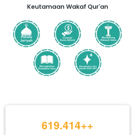
Keutamaan Wakaf Qur'an
700.131
++