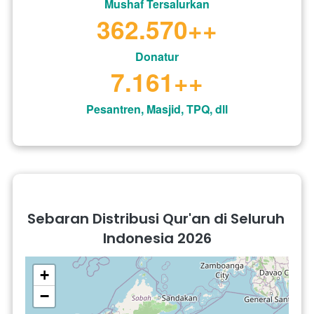
Mushaf Tersalurkan
409.817
++
Donatur
8.094
++
Pesantren, Masjid, TPQ, dll
Sebaran Distribusi Qur'an di Seluruh 
Indonesia 2026
+
−