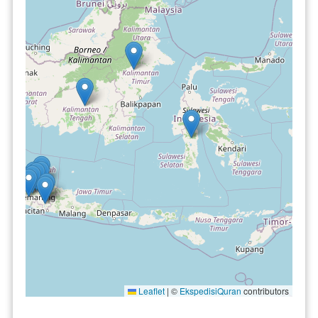
Leaflet
|
©
EkspedisiQuran
contributors